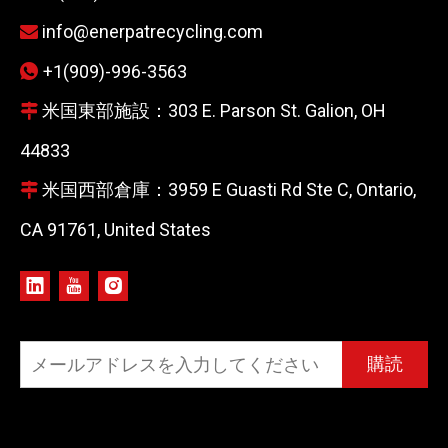
info@enerpatrecycling.com

+1(909)-996-3563

米国東部施設：303 E. Parson St. Galion, OH

44833
米国西部倉庫：3959 E Guasti Rd Ste C, Ontario,

CA 91761, United States
購読