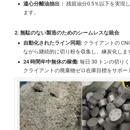
遠心分離油抽出：
残留油分0.5％以下を実
ます。
2. 無駄のない製造のためのシームレスな統合
自動化されたライン同期:
クライアントの C
ながら継続的に切り粉を収集し、練炭化しま
24 時間年中無休の稼働:
毎日 30 トンの切
クライアントの廃棄物ゼロ在庫目標をサポー