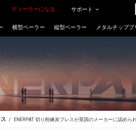
ディーラーになる
サポート
ー
横型ベーラー
縦型ベーラー
メタルチップブ
ース
/
ENERPAT 切り粉練炭プレスが英国のメーカーに認め