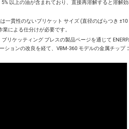
5% 以上の油が含まれており、直接再溶解すると溶解効率
一貫性のないブリケット サイズ (直径のばらつき ±10 
作業による仕分けが必要です。
フ ブリケッティング プレスの製品ページを通じて ENERP
ーションの改良を経て、VBM-360 モデルの金属チップ