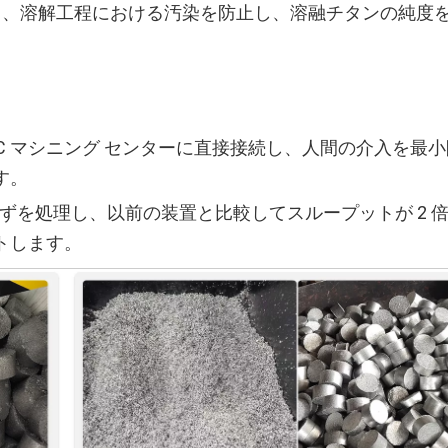
現し、溶解工程における汚染を防止し、溶融チタンの純度
NC マシニング センターに直接接続し、人間の介入を最
す。
りくずを処理し、以前の装置と比較してスループットが 2 
トします。