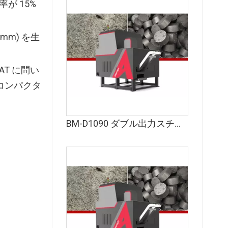
が 15%
mm) を生
AT に問い
 コンパクタ
BM-D1090 ダブル出力スチール切り粉練炭機