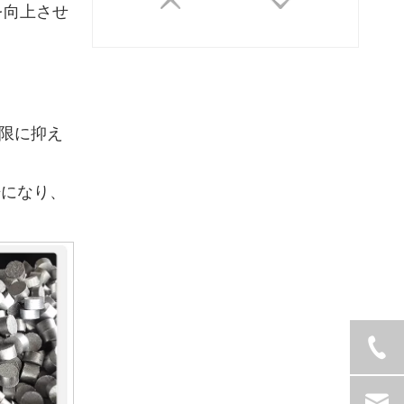
を向上させ
小限に抑え
倍になり、