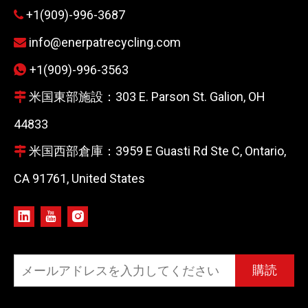
+1(909)-996-3687

info@enerpatrecycling.com

+1(909)-996-3563

米国東部施設：303 E. Parson St. Galion, OH

44833
米国西部倉庫：3959 E Guasti Rd Ste C, Ontario,

CA 91761, United States
購読