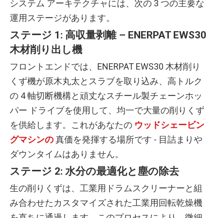
システム アーキテクチャには、次の 3 つの主要な
運用ステージがあります。
ステージ 1: 高収量剥離 – ENERPAT EWS30
木材削り出し機
フロントエンドでは、ENERPAT EWS30 木材削り
くず機が原木丸太とスラブを取り込み、高トルク
の 4 軸切断機構と頑丈なスチール製チェーンホッ
パー ドライブを使用して、均一で大量の削りくず
を供給します。これがあなたの
ウッドシェービン
グマシンの
真価を発揮する場所です - 目詰まりや
ダウンタイムはありません。
ステージ 2: 水分の最適化と塵の除去
生の削りくずは、工業用ドラムスクリーナーと組
み合わせたカスタマイズされた工業用回転乾燥機
を直ちに通過します。このプロセスにより、微細