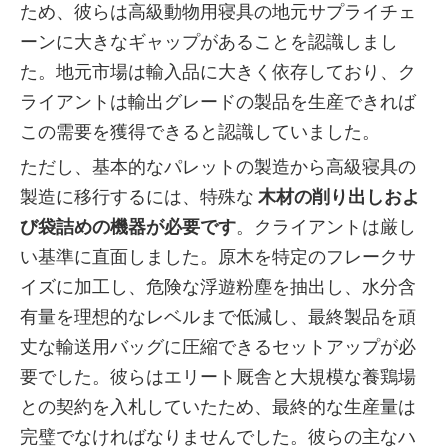
ため、彼らは高級動物用寝具の地元サプライチェ
ーンに大きなギャップがあることを認識しまし
た。地元市場は輸入品に大きく依存しており、ク
ライアントは輸出グレードの製品を生産できれば
この需要を獲得できると認識していました。
ただし、基本的なパレットの製造から高級寝具の
製造に移行するには、特殊な
木材の削り出しおよ
び袋詰めの機器が必要です
。クライアントは厳し
い基準に直面しました。原木を特定のフレークサ
イズに加工し、危険な浮遊粉塵を抽出し、水分含
有量を理想的なレベルまで低減し、最終製品を頑
丈な輸送用バッグに圧縮できるセットアップが必
要でした。彼らはエリート厩舎と大規模な養鶏場
との契約を入札していたため、最終的な生産量は
完璧でなければなりませんでした。彼らの主なハ