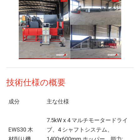
技術仕様の概要
成分
主な仕様
7.5kW x 4 マルチモータードライ
EWS30 木
ブ、4 シャフトシステム、
材削り機
1400x600mm ホッパー、能力: