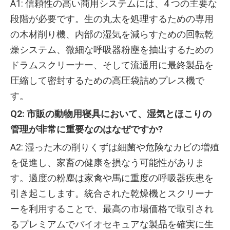
A1: 信頼性の高い商用システムには、4 つの主要な
段階が必要です。生の丸太を処理するための専用
の木材削り機、内部の湿気を減らすための回転乾
燥システム、微細な呼吸器粉塵を抽出するための
ドラムスクリーナー、そして流通用に最終製品を
圧縮して密封するための高圧袋詰めプレス機で
す。
Q2: 市販の動物用寝具において、湿気とほこりの
管理が非常に重要なのはなぜですか?
A2: 湿った木の削りくずは細菌や危険なカビの増殖
を促進し、家畜の健康を損なう可能性がありま
す。過度の粉塵は家禽や馬に重度の呼吸器疾患を
引き起こします。統合された乾燥機とスクリーナ
ーを利用することで、最高の市場価格で取引され
るプレミアムでバイオセキュアな製品を確実に生