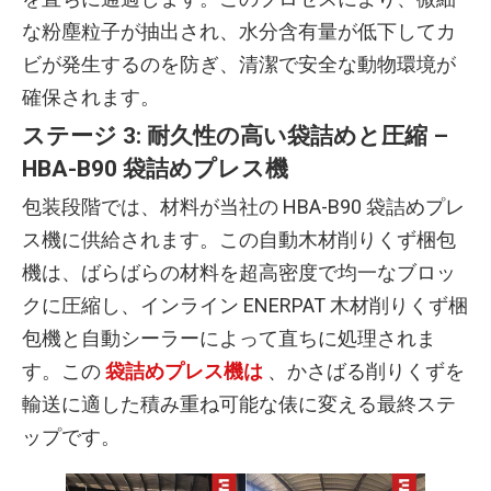
な粉塵粒子が抽出され、水分含有量が低下してカ
ビが発生するのを防ぎ、清潔で安全な動物環境が
確保されます。
ステージ 3: 耐久性の高い袋詰めと圧縮 –
HBA-B90 袋詰めプレス機
包装段階では、材料が当社の HBA-B90 袋詰めプレ
ス機に供給されます。この自動木材削りくず梱包
機は、ばらばらの材料を超高密度で均一なブロッ
クに圧縮し、インライン ENERPAT 木材削りくず梱
包機と自動シーラーによって直ちに処理されま
す。この
袋詰めプレス機は
、かさばる削りくずを
輸送に適した積み重ね可能な俵に変える最終ステ
ップです。