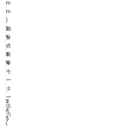
m
m
)
3
3
3
油
%
%
%
分
-
-
-
含
5
5
5
有
%
%
%
率
モ
ー
タ
ー
5
7
出
4
.
.
力
5
5
(