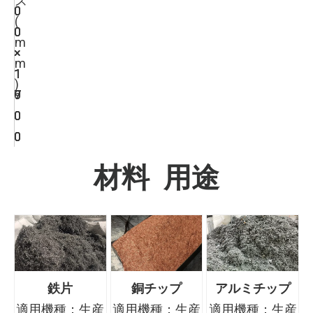
ズ
0
0
0
(
0
0
0
m
×
×
×
m
1
1
1
)
6
7
9
0
0
0
0
0
0
材料 用途
鉄片
銅チップ
アルミチップ
適用機種：生産
適用機種：生産
適用機種：生産