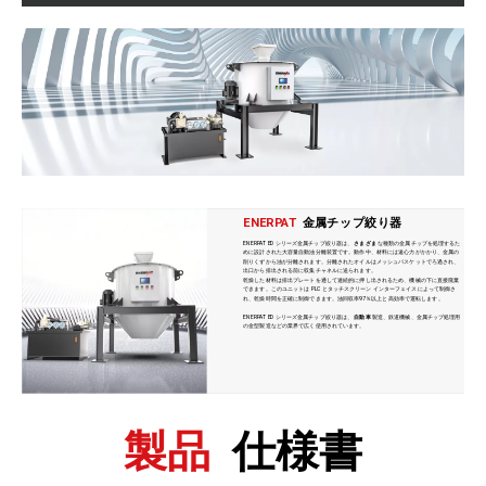
ENERPAT
金属チップ絞り器
ENERPAT ED シリーズ金属チップ絞り器は、
さまざま
な種類の金属チップを処理するた
めに設計された大容量自動油分離装置です。動作中、材料には遠心力がかかり、金属の
削りくずから油が分離されます。分離されたオイルはメッシュバスケットでろ過され、
出口から排出される前に収集チャネルに送られます。
乾燥した材料は排出プレートを通して連続的に押し出されるため、機械の下に直接廃棄
できます。このユニットは PLC とタッチスクリーン インターフェイスによって制御さ
れ、乾燥時間を正確に制御できます。油回収率97％以上と高効率で運転します。
ENERPAT ED シリーズ金属チップ絞り器は、
自動車
製造、鉄道機械、金属チップ処理用
の金型製造などの業界で広く使用されています。
製品
仕様書