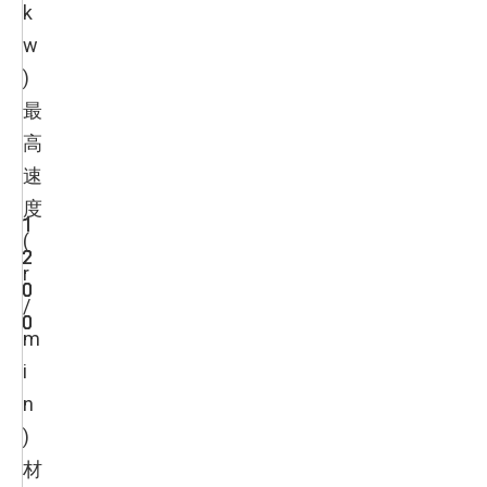
k
w
)
最
高
速
度
1
1
1
(
2
2
2
r
0
0
0
/
0
0
0
m
i
n
)
材