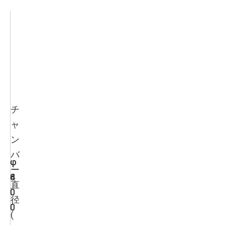
E
E
E
D
D
D
モ
-
-
-
デ
4
6
8
ル
0
0
0
0
0
0
チ
ャ
ン
バ
φ
φ
φ
ー
4
6
8
直
0
0
0
径
0
0
0
(