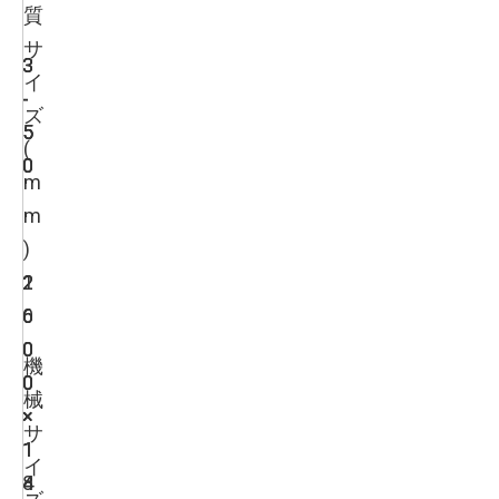
質
サ
3
3
3
イ
-
-
-
ズ
5
5
5
(
0
0
0
m
m
)
1
2
2
6
0
6
0
0
0
機
0
0
0
械
×
×
×
サ
1
1
1
イ
4
4
8