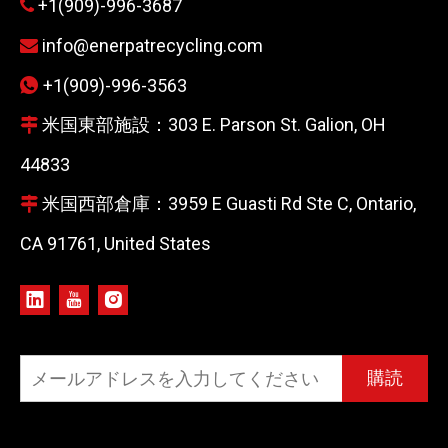
+1(909)-996-3687

info@enerpatrecycling.com

+1(909)-996-3563

米国東部施設：303 E. Parson St. Galion, OH

44833
米国西部倉庫：3959 E Guasti Rd Ste C, Ontario,

CA 91761, United States
購読