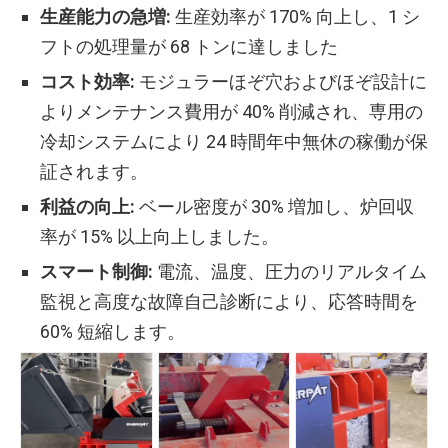
生産能力の急増:
生産効率が 170% 向上し、1 シ
フトの処理量が 68 トンに達しました
コスト効率:
モジュラーほぞ穴およびほぞ設計に
よりメンテナンス費用が 40% 削減され、専用の
冷却システムにより 24 時間年中無休の稼働が保
証されます。
利益の向上:
ベール密度が 30% 増加し、炉回収
率が 15% 以上向上しました。
スマート制御:
電流、温度、圧力のリアルタイム
監視と高度な故障自己診断により、応答時間を
60% 短縮します。