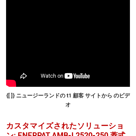
{[ ]} ニュージーランドの
t1
顧客
サイト
から
の
ビデ
オ
カスタマイズされたソリューショ
ン: ENERPAT AMB-L2520-250 蓋式