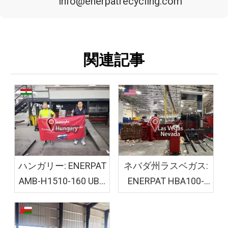
info@enerpatrecycling.com
関連記事
ハンガリー: ENERPAT
ネバダ州ラスベガス:
AMB-H1510-160 UBC
ENERPAT HBA100-
ベーラー機が設置さ
110110 段ボール粉砕
れました
機ベーラーが設置さ
れました