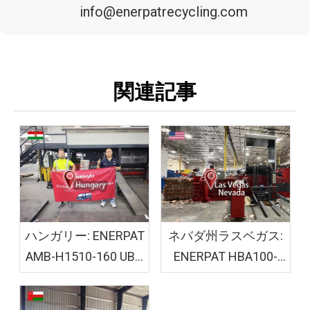
info@enerpatrecycling.com
関連記事
ハンガリー: ENERPAT
ネバダ州ラスベガス:
AMB-H1510-160 UBC
ENERPAT HBA100-
ベーラー機が設置さ
110110 段ボール粉砕
れました
機ベーラーが設置さ