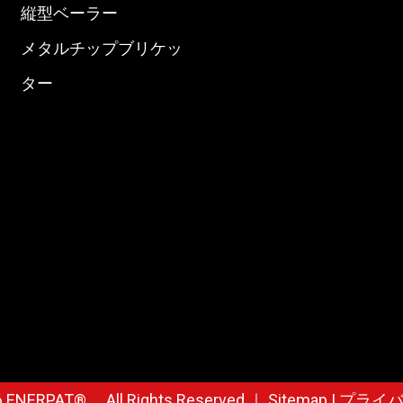
縦型ベーラー
メタルチップブリケッ
ター
6
ENERPAT®。 All Rights Reserved.｜
Sitemap
|
プライバ