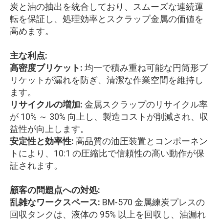
炭と油の抽出を統合しており、スムーズな連続運
転を保証し、処理効率とスクラップ金属の価値を
高めます。
主な利点:
高密度ブリケット:
均一で積み重ね可能な円筒形ブ
リケットが漏れを防ぎ、清潔な作業空間を維持し
ます。
リサイクルの増加:
金属スクラップのリサイクル率
が 10% ～ 30% 向上し、製造コストが削減され、収
益性が向上します。
安定性と効率性:
高品質の油圧装置とコンポーネン
トにより、10:1 の圧縮比で信頼性の高い動作が保
証されます。
顧客の問題点への対処:
乱雑なワークスペース:
BM-570 金属練炭プレスの
回収タンクは、液体の 95% 以上を回収し、油漏れ