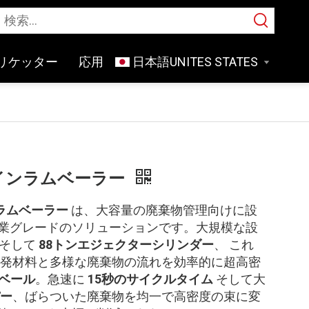
リケッター
応用
日本語
動ツインラムベーラー
ンラムベーラー
は、大容量の廃棄物管理向けに設
業グレードのソリューションです。大規模な設
そして
88トンエジェクターシリンダー
、 これ
発材料と多様な廃棄物の流れを効率的に超高密
gベール
。急速に
15秒のサイクルタイム
そして大
パー
、ばらついた廃棄物を均一で高密度の束に変