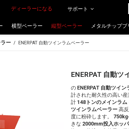
ディーラーになる
サポート
ー
横型ベーラー
縦型ベーラー
メタルチップブ
ーラー
/
ENERPAT 自動ツインラムベーラー
ENERPAT 自
の
ENERPAT 自動ツイ
計された耐久性の高い産
計
148トンのメインラム
ツインラムベーラー
高反
度に粉砕します。
750k
きな
2000mm投入ホッ