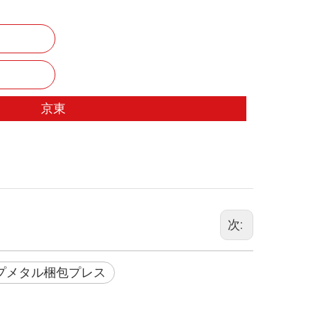
京東
次:
プメタル梱包プレス