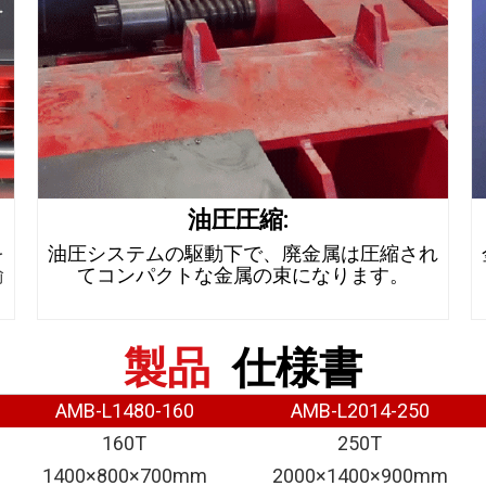
油圧圧縮:
を
油圧システムの駆動下で、廃金属は圧縮され
輸
てコンパクトな金属の束になります。
製品
仕様書
AMB-L1480-160
AMB-L2014-250
160T
250T
1400×800×700mm
2000×1400×900mm