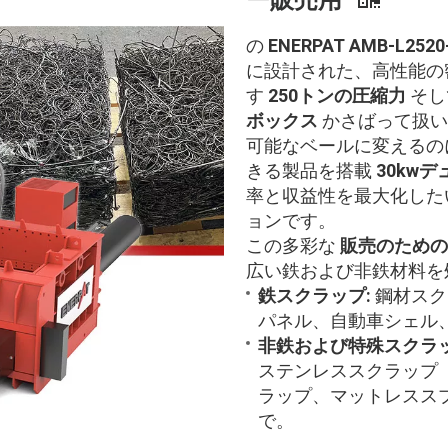
ー販売用
の
ENERPAT AMB-L2520
に設計された、高性能の
す
250トンの圧縮力
そし
ボックス
かさばって扱い
可能なベールに変えるの
きる製品を搭載
30kw
率と収益性を最大化した
ョンです。
この多彩な
販売のための
広い鉄および非鉄材料を
鉄スクラップ:
鋼材スク
パネル、自動車シェル
非鉄および特殊スクラ
ステンレススクラップ（
ラップ、マットレスス
で。