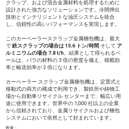
クラップ、および混合金属材料を処理するために
設計された強力なソリューションです。冷間押出
技術とインテリジェントな油圧システムを統合
し、信頼性の高いパフォーマンスを実現します。
このカーベーラースクラップ金属梱包機は、最大
で
鉄スクラップの場合は 15.6 トン/時間
そして
ア
ルミニウムの場合 7.8 t/h
。結果として得られるベ
ールは、バラの材料の 3 倍の密度を備え、積載効
率と輸送効率が 2 倍になります。
カーベーラー スクラップ金属梱包機は、定置式と
移動式の両方の構成で利用でき、製鉄所や鋳物工
場から自動車リサイクル センターまで、幅広い用
途に使用できます。世界中の 1,000 社以上の企業
から信頼されており、金属リサイクルおよび梱包
システムにおいて依然として好まれています。
数量：