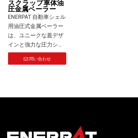
スクラップ車体油
企業やスペースが限ら
鉄所はスクラップ処理
し、信頼性の高いパフ
鋼生産、精密鋳造に最
圧金属ベーラー
れている企業に最適で
能力を以前から増強し
ォーマンスを実現しま
適です。
ENERPAT 自動車シェル
す。現場での解体プロ
ていた。 8トン/時～
す。
用油圧式金属ベーラー
ジェクトや一時的なリ
15.6トン/時 導入後は
この機械は冷間圧縮技
は、ユニークな蓋デザ
サイクルセットアップ
物流コストを削減 40%
このカーベーラースク
術を利用して材料を高
インと強力な圧力シス
に最適です。
増加。ある自動車リサ
ラップ金属梱包機は、
密度のベールに圧縮
テムを備えており、大
イクル会社は、この機
問い合わせ
最大で 鉄スクラップの
し、積み重ね、保管、
型のスクラップ車体を
一方、当社の蓋式カー
械は自動回転キャブと
場合は 15.6 トン/時間
長距離輸送を最適化し
圧縮するという課題に
ベーラーは、固定場所
スチール製ハンドラー
そして アルミニウムの
ます。このプロセスに
効果的に対処します。
での大量処理向けに設
のボタン 1 つで掴む機
場合 7.8 t/h。結果とし
より、スペース要件が
この機械は、かさばる
計されています。これ
能を備えており、操作
て得られるベールは、
大幅に削減され、物流
自動車のシェルをコン
らのベーラーは圧縮力
が簡単で、毎日 100 台
バラの材料の 3 倍の密
コストが削減され、マ
パクトで均一な金属ベ
が向上し、大規模なリ
を超える車両を処理し
度を備え、積載効率と
テリアルハンドリング
ールに圧縮し、体積を
サイクル施設やスクラ
ていると報告しまし
輸送効率が 2 倍になり
に費用対効果の高いソ
大幅に削減して保管と
ップ置き場に最適で
た。
ます。
リューションが提供さ
輸送を容易にします。