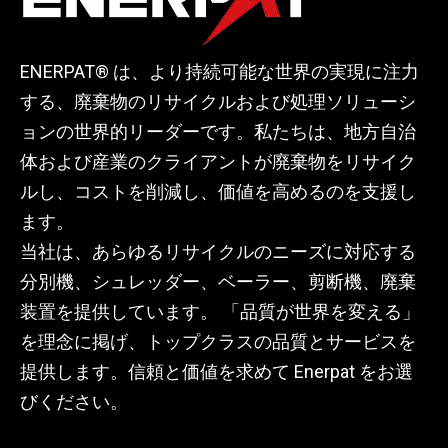
す。
れます。
さらに、溶解中の炉効
カーベーラー スクラッ
率が向上し、製錬コス
ENERPAT® は、より持続可能な世界の実現に注力
プ金属梱包機は、定置
トが削減されます。こ
する、廃棄物のリサイクルおよび処理ソリューシ
式と移動式の両方の構
の革新的なソリューシ
ョンの世界的リーダーです。私たちは、地方自治
成で利用でき、製鉄所
ョンは、廃車体の効率
体および産業のクライアントが廃棄物をリサイク
や鋳物工場から自動車
的なリサイクルを可能
ルし、コストを削減し、価値を高めるのを支援し
リサイクル センターま
にするだけでなく、環
ます。
で、幅広い用途に使用
境の持続可能性にも積
当社は、あらゆるリサイクルのニーズに対応する
できます。世界中の
極的に貢献します。
分別機、シュレッダー、ベーラー、剪断機、廃棄
1,000 社以上の企業か
装置を提供しています。 「品質が世界を変える」
ら信頼されており、金
を理念に掲げ、トップクラスの品質とサービスを
属リサイクルおよび梱
提供します。信頼と価値を求めて Enerpat をお選
包システムにおいて依
びください。
然として好まれていま
す。