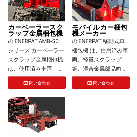
部品のいずれを処理す
合 1000 ～ 1300 kg/m3
る場合でも、当社の廃
そして アルミニウムの
車コンパクターは効率
場合は 500 ～ 600
カーベーラースク
モバイルカー梱包
的で信頼性の高いソリ
kg/m3、体積を大幅に
ラップ金属梱包機
機メーカー
ューションを提供しま
削減し、輸送と保管の
の ENERPAT AMB-SC
の ENERPAT 移動式車
す。
コストを削減します。
シリーズ カーベーラー
梱包機 は、使用済み車
この装置は、モバイル
スクラップ金属梱包機
両、軽量スクラップ
作業に適した車体ベー
構成と固定構成の両方
は、使用済み車両、軽
鋼、混合金属部品向け
ラーを選択することが
をサポートし、さまざ
量金属スクラップ、お
に設計された頑丈なソ
問い合わせ
問い合わせ
重要です。当社の移動
まな運用ニーズに対応
よび混合金属材料を処
リューションです。非
式カーベーラーは比類
し、サイクルタイムは
理するために設計され
常に長い 5250 mm の
のない柔軟性を備え、
≤100秒、効率を向上さ
た強力なソリューショ
圧縮チャンバー、大容
さまざまな作業現場に
せる 30%以上.
ンです。冷間押出技術
量、包括的な安全機能
簡単に移動できるた
とインテリジェントな
により、自動車リサイ
め、複数の拠点がある
事実検証によると、製
油圧システムを統合
クル、自動車製造、鉄