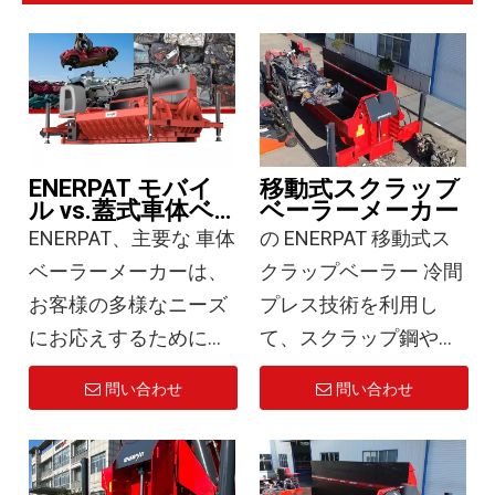
ENERPAT モバイ
移動式スクラップ
ル vs.蓋式車体ベ
ベーラーメーカー
ーラー
ENERPAT、主要な 車体
の ENERPAT 移動式ス
ベーラーメーカーは、
クラップベーラー 冷間
お客様の多様なニーズ
プレス技術を利用し
にお応えするために、
て、スクラップ鋼や使
移動式カーベーラーと
用済み車両などの軽量
問い合わせ
問い合わせ
蓋式カーベーラーの両
材料を高密度のベール
方を提供しています。
に圧縮します。ベール
廃車、軽鋼、混合金属
密度到達 鉄系材料の場