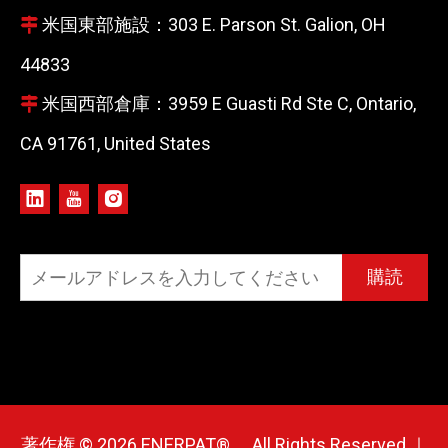
米国東部施設：303 E. Parson St. Galion, OH

44833
米国西部倉庫：3959 E Guasti Rd Ste C, Ontario,

CA 91761, United States
購読
著作権 ©
2026
ENERPAT®。 All Rights Reserved.｜