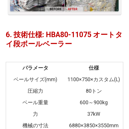
6. 技術仕様: HBA80-11075
オートタ
イ段ボールベーラー
パラメータ
仕様
ベールサイズ(mm)
1100×750×カスタム(L)
圧縮力
80トン
ベール重量
600～900kg
力
37kW
機械の寸法
6880×3850×3550mm