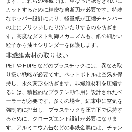
ます。これらの機械では、重なった紙をきれいに
カットするために精密な剪断刃が必要です。特殊
なホッパー設計により、軽量紙が圧縮チャンバー
の上にブリッジしたり浮いたりするのを防ぎま
す。高度なダスト制御メカニズムも、紙の細かい
粒子から油圧シリンダーを保護します。
非繊維素材の取り扱い
PET や HDPE などのプラスチックには、異なる取
り扱い戦略が必要です。ペットボトルは空気を保
持し、永久変形を防ぎます。非繊維材料を圧縮す
るには、積極的なプラテン動作用に設計されたベ
ーラーが必要です。多くの場合、結束中に空気を
強制的に排出し、プラスチックを圧力下で保持す
るために、クローズエンド設計が必要になりま
す。アルミニウム缶などの非鉄金属には、チャン