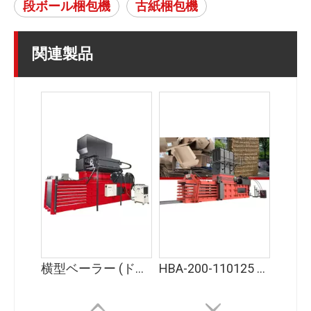
段ボール梱包機
古紙梱包機
関連製品
横型ベーラー (ドアを閉める)
HBA-200-110125 古紙、段ボール、プラスチック、繊維の梱包用横型ベーラー - 販売用