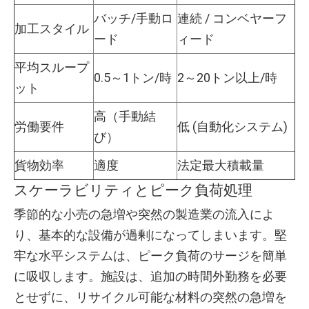
バッチ/手動ロ
連続 / コンベヤーフ
加工スタイル
ード
ィード
平均スループ
0.5～1トン/時
2～20トン以上/時
ット
高（手動結
労働要件
低 (自動化システム)
び）
貨物効率
適度
法定最大積載量
スケーラビリティとピーク負荷処理
季節的な小売の急増や突然の製造業の流入によ
り、基本的な設備が過剰になってしまいます。堅
牢な水平システムは、ピーク負荷のサージを簡単
に吸収します。施設は、追加の時間外勤務を必要
とせずに、リサイクル可能な材料の突然の急増を