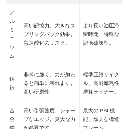
ア
ル
高い記憶力、大きなス
より長い油圧滞
ミ
プリングバック効果。
留時間、特殊な
ニ
急速酸化のリスク。
記憶破壊型。
ウ
ム
非常に脆く、力が加わ
標準圧縮サイク
鋳
ると簡単に壊れます。
ル、高耐摩耗性
鉄
高い研磨性。
摩耗ライナー。
合
高い引張強度、シャー
最大の PSI 機
金
プなエッジ。莫大な力
能、頑丈な構造
鋼
が必要です。
フレーム。