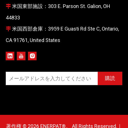
米国東部施設：303 E. Parson St. Galion, OH

44833
米国西部倉庫：3959 E Guasti Rd Ste C, Ontario,

CA 91761, United States
購読
著作権 ©
2026
ENERPAT®。 All Rights Reserved.｜