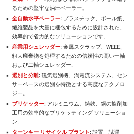
るための堅牢な油圧ベーラー。
全自動水平ベーラー
:
プラスチック、ボール紙、
繊維製品を大量に梱包するために設計された、
効率的で省力的なソリューションです。
産業用シュレッダー
:
金属スクラップ、WEEE、
粗大廃棄物を処理するための信頼性の高い一軸
および二軸シュレッダー。
選別と分離
:
磁気選別機、渦電流システム、セン
サーベースの選別を特徴とする高度なテクノロ
ジー。
ブリケッター
:
アルミニウム、鋳鉄、鋼の旋削加
工用の効率的なブリケッティング ソリューショ
ン。
ターンキー リサイクル プラント
:
設置、試運