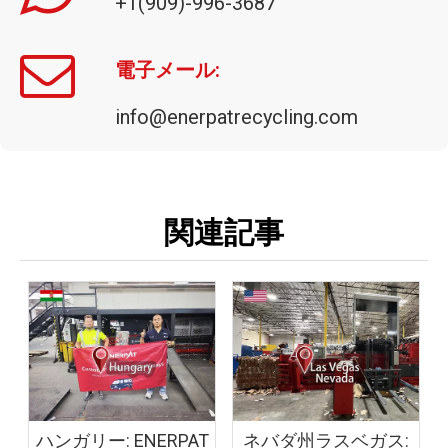
+1(909)-996-3687
HBA-100-110110 大量リサイクル用商業廃棄物ベーラー — 段ボール、プラスチック、ペットボトルなど用の自動水平ベーラー
BM-D1090 ダブル出力スチール切り粉練炭機
電子メール:
info@enerpatrecycling.com
関連記事
ENERPAT AMB-L2520-315 金属端材用油圧スクラップ梱包プレス
ハンガリー: ENERPAT
ネバダ州ラスベガス: