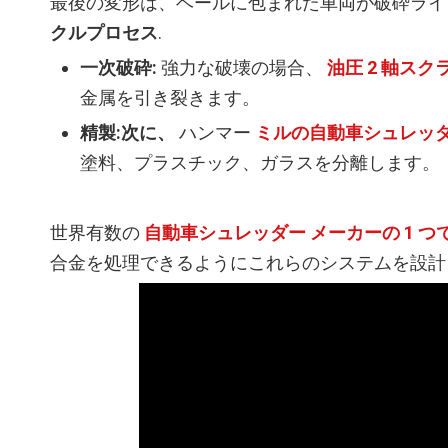
最後の変形は、ベールに包まれた車両が破砕ライ
クルプロセス
.
一次破砕:
強力な破壊の場合、
油圧 2 軸スク
金属を引き裂きます。
精製:次に、
ハンマー
ミルの自動車シュレッ
塗料、プラスチック、ガラスを分離します。
世界有数の
自動車シュレッダー メーカーの 1 つ
合金を処理できるようにこれらのシステムを設計