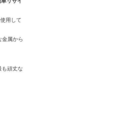
動車リサイ
を使用して
な金属から
最も頑丈な