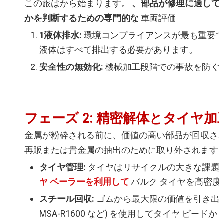
この旅はから始まります。
、部品が修理に適し
かを判断するための専門的な
車両評価
1液体排水:
環境コンプライアンスが最も重要
液体はすべて排出する必要があります。
安全性の無効化:
機械加工段階での事故を防ぐ
フェーズ 2: 精密解体とタイヤ加
金属が粉砕される前に、価値の高い部品が回収さ
再販または貴金属の抽出のために取り外されます
タイヤ管理:
タイヤはリサイクルの大きな課
ヤ ベーラーを利用して
バルク タイヤを高密
スチール回収:
ゴムから最大限の価値を引き出
MSA-R1600 など) を使用してタイヤ 