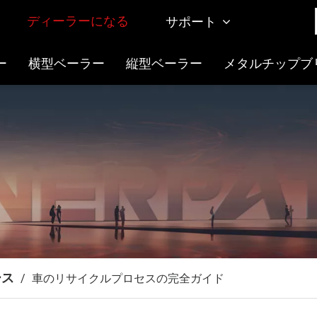
ディーラーになる
サポート
ー
横型ベーラー
縦型ベーラー
メタルチップブ
ース
/
車のリサイクルプロセスの完全ガイド