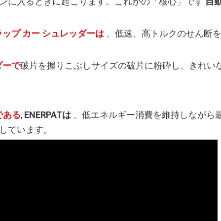
ンに入るときに起こります。これがの「核心」です
自
ラップ カー シュレッダーは
、低速、高トルクのせん断
ダーで
破片を握りこぶしサイズの破片に粉砕し、きれい
である
,
ENERPATは
、低エネルギー消費を維持しながら
しています。